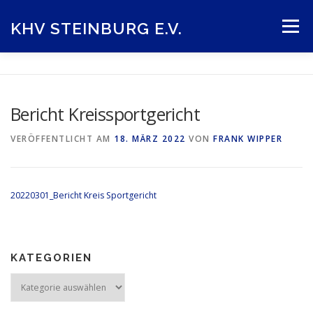
Zum
Inhalt
KHV STEINBURG E.V.
Menü
springen
STARTSEITE
SPIELBETRIEB
SCHIEDSRICHTER
Bericht Kreissportgericht
AUSWAHLEN
VORSTAND
VEREINE
VERÖFFENTLICHT AM
18. MÄRZ 2022
VON
FRANK WIPPER
IMPRESSUM
20220301_Bericht Kreis Sportgericht
KATEGORIEN
Kategorien